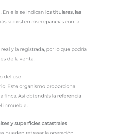
l. En ella se indican
los titulares, las
ás si existen discrepancias con la
real y la registrada, por lo que podría
tes de la venta.
o del uso
ario. Este organismo proporciona
la finca. Así obtendrás la
referencia
el inmueble.
mites y superficies catastrales
ias pueden retrasar la operación.