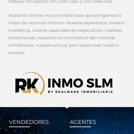
trabajar con pasión con cada caso y con cada casa.
Nuestros clientes nos contratan para que pongamos lo
mejor de nosotros mismos. Nuestra experiencia, nuestro
marketing, nuestra capacidad de negociación, nuestras
herramientas, nuestros conocimientos del mercado
inmobiliario, nuestra actitud, pero sobre todo nuestro
corazón.
VENDEDORES
AGENTES