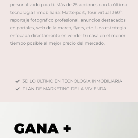
personalizado para ti. Más de 25 acciones con la última
tecnología Inmobiliaria: Matterport, Tour virtual 360º,
reportaje fotográfico profesional, anuncios destacados
en portales, web de la marca, flyers, etc. Una estrategia
enfocada directamente en vender tu casa en el menor
tiempo posible al mejor precio del mercado.
3D LO ÚLTIMO EN TECNOLOGÍA INMOBILIARIA
PLAN DE MARKETING DE LA VIVIENDA