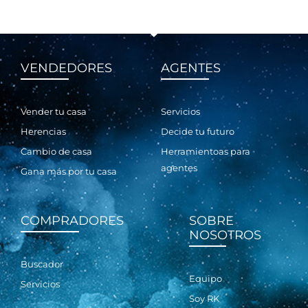
a
p
d
c
e
i
P
VENDEDORES
AGENTES
ó
r
n
i
v
Vender tu casa
Servicios
a
Herencias
Decide tu futuro
c
Cambio de casa
Herramientoas para
i
agentes
Gana más por tu casa
d
a
d
COMPRADORES
SOBRE
NOSOTROS
Buscador
Equipo
Servicios
Soy RK