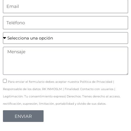
m
E
b
m
r
a
T
e
i
e
y
l
l
S
A
é
e
p
f
l
M
e
o
e
e
l
n
c
n
l
o
c
s
i
i
a
P
d
Para enviar el formulario debes aceptar nuestra Política de Privacidad |
o
j
o
o
Responsable de los datos: RK INMOSLM | Finalidad: Contacto con usuarios |
n
e
l
s
Legitimación: Tu consentimiento expreso| Derechos: Tienes derecho al acceso,
a
í
rectificación, supresión, limitación, portabilidad y olvido de sus datos.
u
t
ENVIAR
n
i
a
c
o