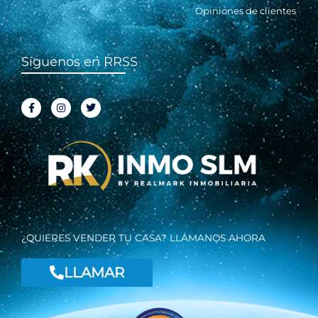
Opiniones de clientes
Síguenos en RRSS
F
I
T
a
n
w
c
s
i
e
t
t
b
a
t
o
g
e
o
r
r
k
a
-
m
f
¿QUIERES VENDER TU CASA? LLÁMANOS AHORA
LLAMAR