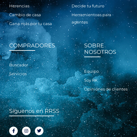
Herencias
Decide tu futuro
Cambio de casa
Herramientoas para
agentes
Gana más por tu casa
COMPRADORES
SOBRE
NOSOTROS
Buscador
Equipo
Servicios
Soy RK
Opiniones de clientes
Síguenos en RRSS
F
I
T
a
n
w
c
s
i