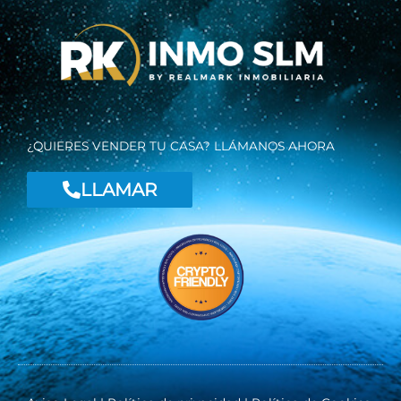
e
t
t
b
a
t
o
g
e
o
r
r
k
a
-
m
f
¿QUIERES VENDER TU CASA? LLÁMANOS AHORA
LLAMAR