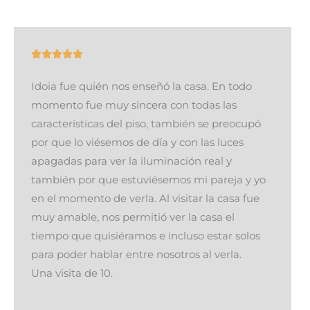
V





a
Idoia fue quién nos enseñó la casa. En todo
l
momento fue muy sincera con todas las
o
características del piso, también se preocupó
r
por que lo viésemos de día y con las luces
a
apagadas para ver la iluminación real y
d
también por que estuviésemos mi pareja y yo
o
en el momento de verla. Al visitar la casa fue
c
muy amable, nos permitió ver la casa el
o
tiempo que quisiéramos e incluso estar solos
n
para poder hablar entre nosotros al verla.
5
Una visita de 10.
d
e