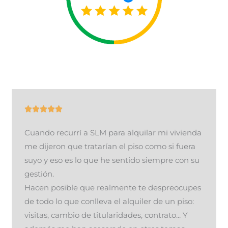
V





a
Cuando recurrí a SLM para alquilar mi vivienda
l
me dijeron que tratarían el piso como si fuera
o
suyo y eso es lo que he sentido siempre con su
r
gestión.
a
Hacen posible que realmente te despreocupes
d
de todo lo que conlleva el alquiler de un piso:
o
visitas, cambio de titularidades, contrato... Y
c