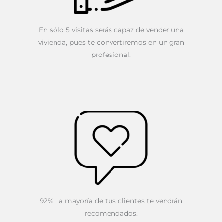
En sólo 5 visitas serás capaz de vender una
vivienda, pues te convertiremos en un gran
profesional.
92% La mayoría de tus clientes te vendrán
recomendados.