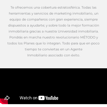
Te ofrecemos una cobertura estratosférica. Todas las
herramientas y servicios de marketing inmobiliario, un
equipo de compañeros con gran experiencia, siempre
dispuestos a ayudarte; y sobre todo la mejor formación
inmobiliaria gracias a nuestra Universidad inmobiliaria.
Pondrás en marcha nuestro revolucionario MÉTODO y
todos los Planes que lo integran. Todo para que en poco
tiempo te conviertas en un Agente
Inmobiliario
asociado
con éxito.