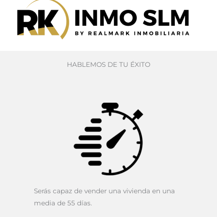
HABLEMOS DE TU ÉXITO
Serás capaz de vender una vivienda en una
media de 55 días.