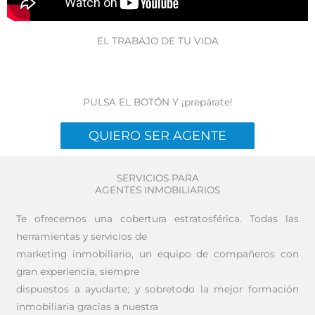
EL TRABAJO DE TU VIDA
PULSA EL BOTÓN Y ¡prepárate!
QUIERO SER AGENTE
SERVICIOS PARA
AGENTES INMOBILIARIOS
Te ofrecemos una cobertura estratosférica. Todas las
herramientas y servicios de
marketing inmobiliario, un equipo de compañeros con
gran experiencia, siempre
dispuestos a ayudarte; y sobretodo la mejor formación
inmobiliaria gracias a nuestra