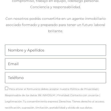
compromiso, trabajo en equipo, liderazgo personal.
Conciencia y responsabilidad.
Con nosotros podrás convertirte en un agente inmobiliario
asociado formado y preparado para tener un futuro laboral
brillante.
N
o
m
E
b
m
r
a
T
e
i
e
y
l
l
P
Para enviar el formulario debes aceptar nuestra Política de Privacidad |
A
é
o
Responsable de los datos: RK INMOSLM | Finalidad: Contacto con usuarios |
p
f
l
Legitimación: Tu consentimiento expreso| Derechos: Tienes derecho al acceso,
e
o
í
rectificación, supresión, limitación, portabilidad y olvido de sus datos.
l