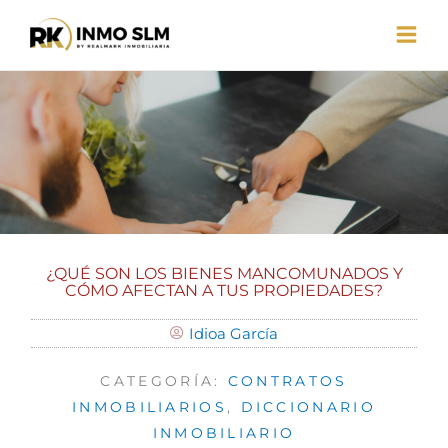
Ir
al
contenido
¿QUÉ SON LOS BIENES MANCOMUNADOS Y
CÓMO AFECTAN A TUS PROPIEDADES?
Idioa García
CATEGORÍA:
CONTRATOS
INMOBILIARIOS
,
DICCIONARIO
INMOBILIARIO