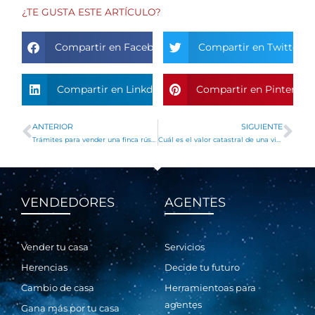
¿TE GUSTA ESTE ARTÍCULO?
Compartir en Facebook
Compartir en Twitter
Compartir en Linkdin
Compartir en Pinterest
ANTERIOR
SIGUIENTE
Ant
Si
Trámites para vender una finca rústica
Cuál es el valor catastral de una vivienda en Pamplona y cómo se calcula
VENDEDORES
AGENTES
Vender tu casa
Servicios
Herencias
Decide tu futuro
Cambio de casa
Herramientoas para
agentes
Gana más por tu casa