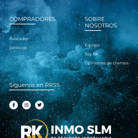
COMPRADORES
SOBRE
NOSOTROS
Buscador
Equipo
Servicios
Soy RK
Opiniones de clientes
Síguenos en RRSS
F
I
T
a
n
w
c
s
i
e
t
t
b
a
t
o
g
e
o
r
r
k
a
-
m