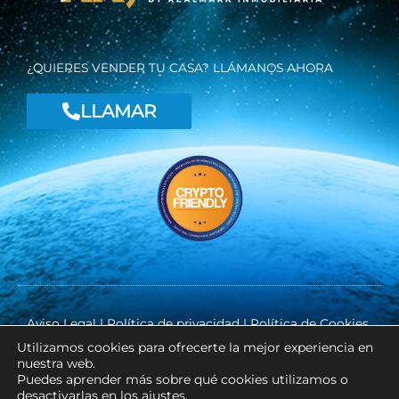
f
¿QUIERES VENDER TU CASA? LLÁMANOS AHORA
LLAMAR
Aviso Legal
|
Política de privacidad
|
Política de Cookies
Utilizamos cookies para ofrecerte la mejor experiencia en
nuestra web.
Puedes aprender más sobre qué cookies utilizamos o
Copyright ©
RK INMOSLM
desactivarlas en los
ajustes
.