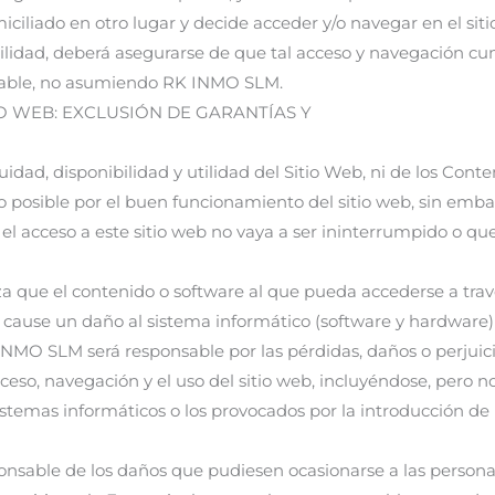
iciliado en otro lugar y decide acceder y/o navegar en el siti
ilidad, deberá asegurarse de que tal acceso y navegación c
plicable, no asumiendo RK INMO SLM.
O WEB: EXCLUSIÓN DE GARANTÍAS Y
dad, disponibilidad y utilidad del Sitio Web, ni de los Cont
o posible por el buen funcionamiento del sitio web, sin emba
 el acceso a este sitio web no vaya a ser ininterrumpido o qu
a que el contenido o software al que pueda accederse a trav
r o cause un daño al sistema informático (software y hardware)
NMO SLM será responsable por las pérdidas, daños o perjuic
cceso, navegación y el uso del sitio web, incluyéndose, pero n
sistemas informáticos o los provocados por la introducción de
sable de los daños que pudiesen ocasionarse a las person