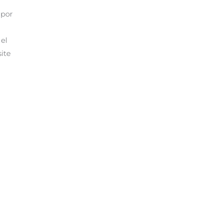
 por
el
site