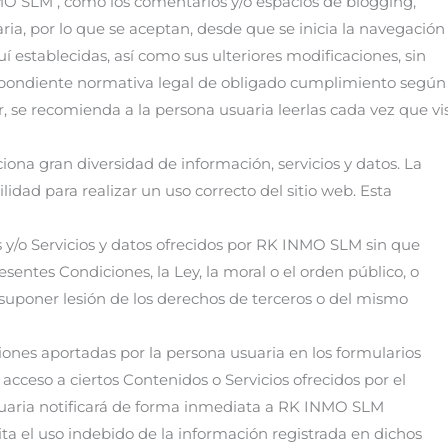
MO SLM , como los comentarios y/o espacios de blogging,
ria, por lo que se aceptan, desde que se inicia la navegación
uí establecidas, así como sus ulteriores modificaciones, sin
respondiente normativa legal de obligado cumplimiento según 
r, se recomienda a la persona usuaria leerlas cada vez que vi
ona gran diversidad de información, servicios y datos. La
dad para realizar un uso correcto del sitio web. Esta
 y/o Servicios y datos ofrecidos por RK INMO SLM sin que
resentes Condiciones, la Ley, la moral o el orden público, o
uponer lesión de los derechos de terceros o del mismo
ciones aportadas por la persona usuaria en los formularios
cceso a ciertos Contenidos o Servicios ofrecidos por el
usuaria notificará de forma inmediata a RK INMO SLM
a el uso indebido de la información registrada en dichos