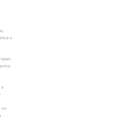
s,
blica o
haber.
 entre
 a
e
M no
a