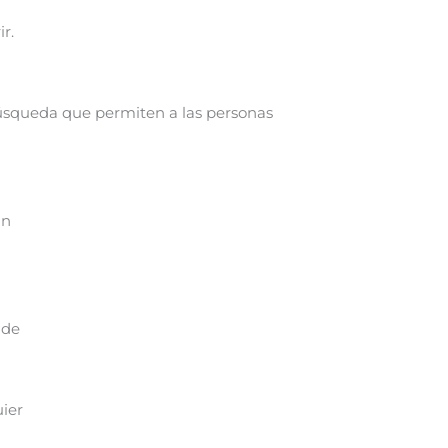
r.
 búsqueda que permiten a las personas
o
in
 de
uier