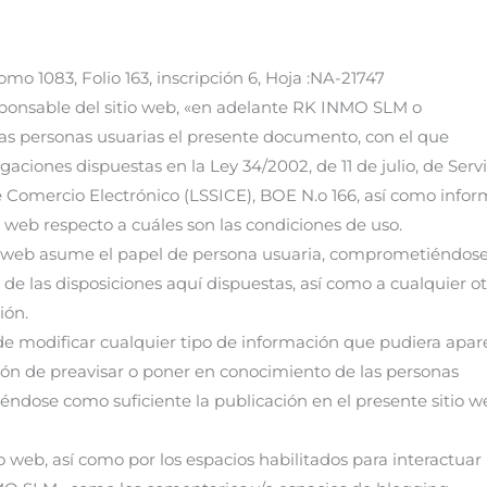
mo 1083, Folio 163, inscripción 6, Hoja :NA-21747
onsable del sitio web, «en adelante RK INMO SLM o
as personas usuarias el presente documento, con el que
aciones dispuestas en la Ley 34/2002, de 11 de julio, de Servi
e Comercio Electrónico (LSSICE), BOE N.o 166, así como infor
o web respecto a cuáles son las condiciones de uso.
o web asume el papel de persona usuaria, comprometiéndose
e las disposiciones aquí dispuestas, así como a cualquier ot
ión.
e modificar cualquier tipo de información que pudiera apar
ación de preavisar o poner en conocimiento de las personas
iéndose como suficiente la publicación en el presente sitio 
io web, así como por los espacios habilitados para interactuar