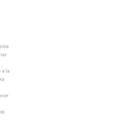
cios
mar
 a la
ra
ecer
web