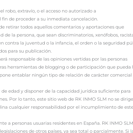
el robo, extravío, o el acceso no autorizado a
el fin de proceder a su inmediata cancelación.
e retirar todos aquellos comentarios y aportaciones que
dad de la persona, que sean discriminatorios, xenófobos, racista
contra la juventud o la infancia, el orden o la seguridad pú
dos para su publicación.
rá responsable de las opiniones vertidas por las personas
tras herramientas de blogging o de participación que pueda 
upone entablar ningún tipo de relación de carácter comercial
 de edad y disponer de la capacidad jurídica suficiente para
nes. Por lo tanto, este sitio web de RK INMO SLM no se dirige
na cualquier responsabilidad por el incumplimiento de est
mente a personas usuarias residentes en España. RK INMO SL
gislaciones de otros países, ya sea total o parcialmente. Si l