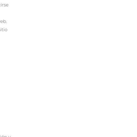
irse
web.
itio
ión y