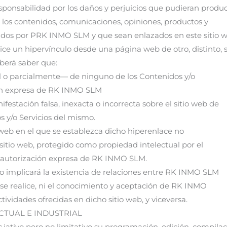
nsabilidad por los daños y perjuicios que pudieran produc
de los contenidos, comunicaciones, opiniones, productos y
onados por PRK INMO SLM y que sean enlazados en este sitio 
ice un hipervínculo desde una página web de otro, distinto, s
berá saber que:
l o parcialmente— de ninguno de los Contenidos y/o
ción expresa de RK INMO SLM
stación falsa, inexacta o incorrecta sobre el sitio web de
 y/o Servicios del mismo.
o web en el que se establezca dicho hiperenlace no
itio web, protegido como propiedad intelectual por el
o autorización expresa de RK INMO SLM.
no implicará la existencia de relaciones entre RK INMO SLM
al se realice, ni el conocimiento y aceptación de RK INMO
ctividades ofrecidas en dicho sitio web, y viceversa.
CTUAL E INDUSTRIAL
c.iativo pero no limitativo su programación, edición, compilac