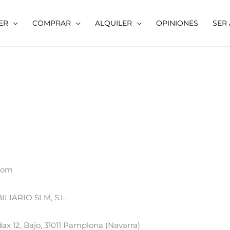
ER
COMPRAR
ALQUILER
OPINIONES
SER
com
LIARIO SLM, S.L.
dax 12, Bajo, 31011 Pamplona (Navarra)