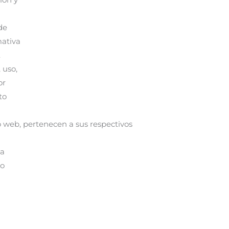
de
mativa
.
 uso,
or
to
io web, pertenecen a sus respectivos
 a
so