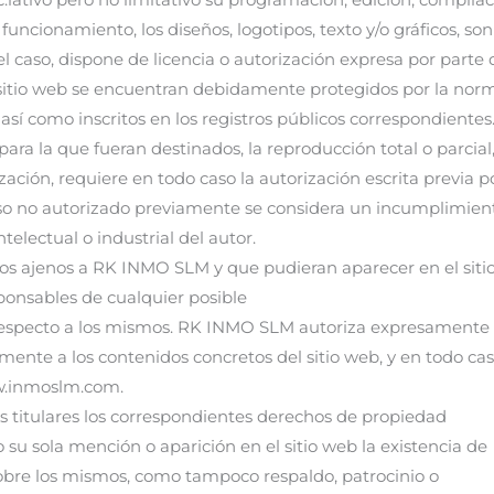
ncionamiento, los diseños, logotipos, texto y/o gráficos, son
l caso, dispone de licencia o autorización expresa por parte 
l sitio web se encuentran debidamente protegidos por la nor
 así como inscritos en los registros públicos correspondientes
ra la que fueran destinados, la reproducción total o parcial,
zación, requiere en todo caso la autorización escrita previa p
so no autorizado previamente se considera un incumplimien
electual o industrial del autor.
ficos ajenos a RK INMO SLM y que pudieran aparecer en el sit
sponsables de cualquier posible
 respecto a los mismos. RK INMO SLM autoriza expresamente
mente a los contenidos concretos del sitio web, y en todo ca
www.inmoslm.com.
 titulares los correspondientes derechos de propiedad
o su sola mención o aparición en el sitio web la existencia de
obre los mismos, como tampoco respaldo, patrocinio o