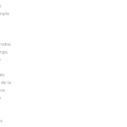
o
umple
enidos
rgo,
e
és
 de la
ios
o
as