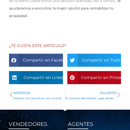
de la oferta o para tomar una decisión acertada, ven a vernos.
Te
ayudaremos a encontrar la mejor opción para rentabilizar tu
propiedad.
¿TE GUSTA ESTE ARTÍCULO?
Compartir en Facebook
Compartir en Twitter
Compartir en Linkdin
Compartir en Pinterest
ANTERIOR
SIGUIENTE
Ant
Si
Alquilar con garantías con contrato de alquiler
El contrato de alquiler ¿qué partes lo componen?
VENDEDORES
AGENTES