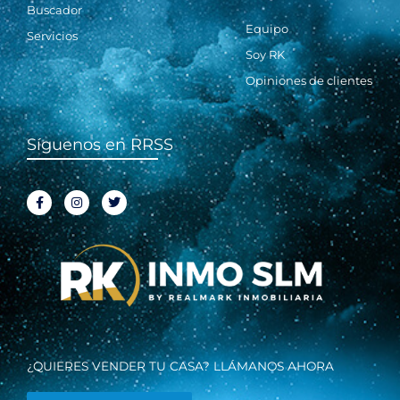
Buscador
Equipo
Servicios
Soy RK
Opiniones de clientes
Síguenos en RRSS
F
I
T
a
n
w
c
s
i
e
t
t
b
a
t
o
g
e
o
r
r
k
a
-
m
f
¿QUIERES VENDER TU CASA? LLÁMANOS AHORA