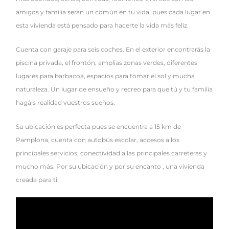
amigos y familia serán un común en tu vida, pues cada lugar en
esta vivienda está pensado para hacerte la vida más feliz.
Cuenta con garaje para seis coches. En el exterior encontrarás la
piscina privada, el frontón, amplias zonas verdes, diferentes
lugares para barbacoa, espacios para tomar el sol y mucha
naturaleza. Un lugar de ensueño y recreo para que tú y tu familia
hagáis realidad vuestros sueños.
Su ubicación es perfecta pues se encuentra a 15 km de
Pamplona, cuenta con autobús escolar, accesos a los
principales servicios, conectividad a las principales carreteras y
mucho más. Por su ubicación y por su encanto , una vivienda
creada para ti.