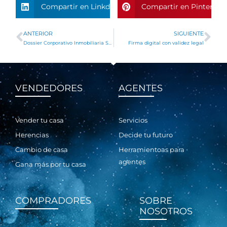
Compartir en Linkdin
Compartir en Pinterest
ANTERIOR
SIGUIENTE
Ant
Si
Dossier Corporativo Inmobiliaria SLM
Firma digital con validez legal
VENDEDORES
AGENTES
Vender tu casa
Servicios
Herencias
Decide tu futuro
Cambio de casa
Herramientoas para
agentes
Gana más por tu casa
COMPRADORES
SOBRE
NOSOTROS