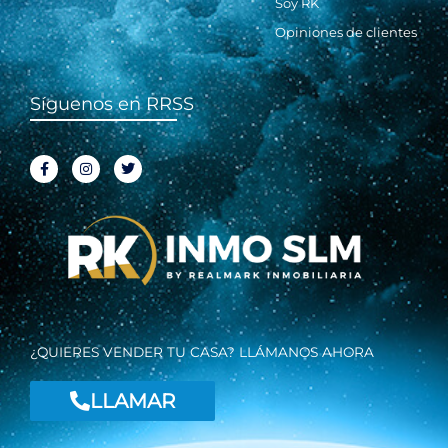
Soy RK
Opiniones de clientes
Síguenos en RRSS
F
I
T
a
n
w
c
s
i
e
t
t
b
a
t
o
g
e
o
r
r
k
a
-
m
f
¿QUIERES VENDER TU CASA? LLÁMANOS AHORA
LLAMAR