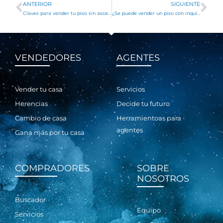
ANTERIOR
SIGUIENTE
Ant
Si
Claves para vender tu piso sin ascensor
¿Se puede vender un piso con inquilinos en Pamplona?
VENDEDORES
AGENTES
Vender tu casa
Servicios
Herencias
Decide tu futuro
Cambio de casa
Herramientoas para
agentes
Gana más por tu casa
COMPRADORES
SOBRE
NOSOTROS
Buscador
Equipo
Servicios