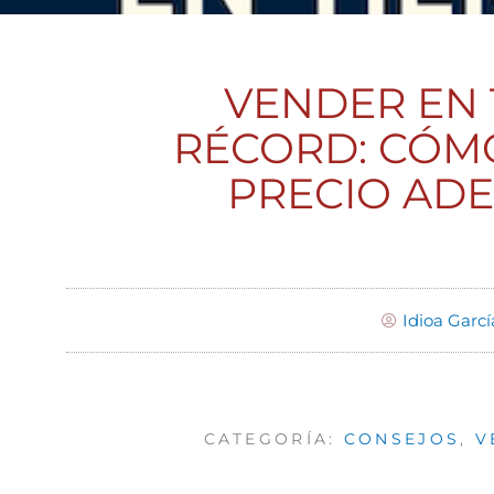
VENDER EN
RÉCORD: CÓMO
PRECIO AD
Idioa Garcí
CATEGORÍA:
CONSEJOS
,
V