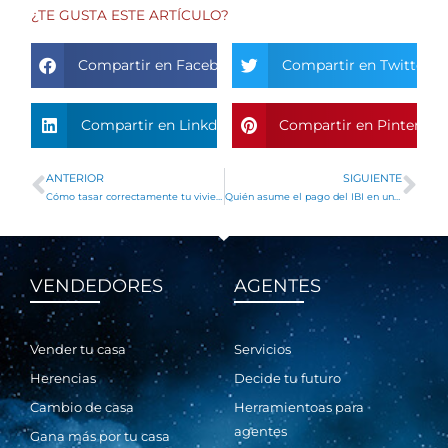
¿TE GUSTA ESTE ARTÍCULO?
Compartir en Facebook
Compartir en Twitter
Compartir en Linkdin
Compartir en Pinterest
ANTERIOR
SIGUIENTE
Ant
Si
Cómo tasar correctamente tu vivienda antes de ponerla a la venta
Quién asume el pago del IBI en un alquiler y por qué
VENDEDORES
AGENTES
Vender tu casa
Servicios
Herencias
Decide tu futuro
Cambio de casa
Herramientoas para
agentes
Gana más por tu casa