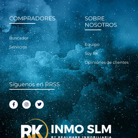
COMPRADORES
SOBRE
NOSOTROS
Buscador
Equipo
Servicios
Soy RK
Opiniones de clientes
Síguenos en RRSS
F
I
T
a
n
w
c
s
i
e
t
t
b
a
t
o
g
e
o
r
r
k
a
-
m