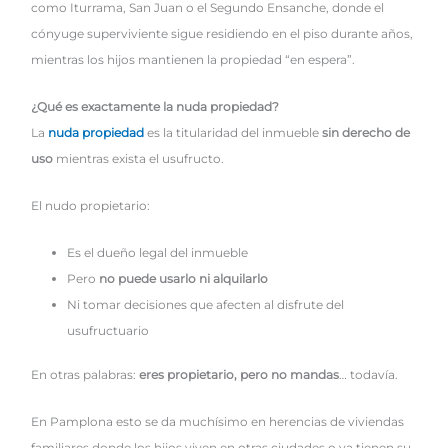
como Iturrama, San Juan o el Segundo Ensanche, donde el
cónyuge superviviente sigue residiendo en el piso durante años,
mientras los hijos mantienen la propiedad “en espera”.
¿Qué es exactamente la nuda propiedad?
La
nuda propiedad
es la titularidad del inmueble
sin derecho de
uso
mientras exista el usufructo.
El nudo propietario:
Es el dueño legal del inmueble
Pero
no puede usarlo ni alquilarlo
Ni tomar decisiones que afecten al disfrute del
usufructuario
En otras palabras:
eres propietario, pero no mandas
… todavía.
En Pamplona esto se da muchísimo en herencias de viviendas
familiares donde los hijos viven en otras ciudades o ya tienen su