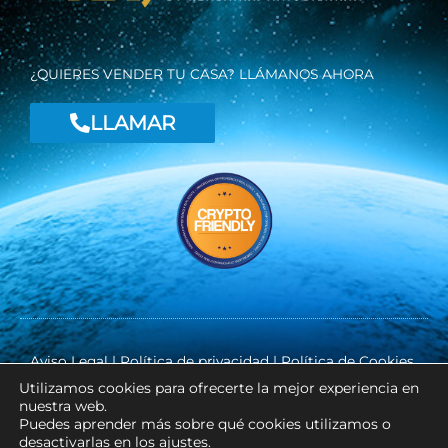
f
¿QUIERES VENDER TU CASA? LLÁMANOS AHORA
LLAMAR
Aviso Legal
|
Política de privacidad
|
Política de Cookies
Utilizamos cookies para ofrecerte la mejor experiencia en
nuestra web.
Puedes aprender más sobre qué cookies utilizamos o
Copyright ©
RK INMOSLM
desactivarlas en los
ajustes
.