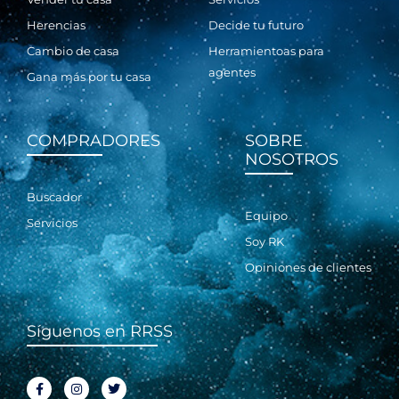
Herencias
Decide tu futuro
Cambio de casa
Herramientoas para
agentes
Gana más por tu casa
COMPRADORES
SOBRE
NOSOTROS
Buscador
Equipo
Servicios
Soy RK
Opiniones de clientes
Síguenos en RRSS
F
I
T
a
n
w