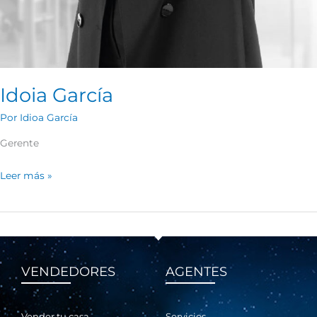
Idoia García
Por
Idioa García
Gerente
Leer más »
VENDEDORES
AGENTES
Vender tu casa
Servicios