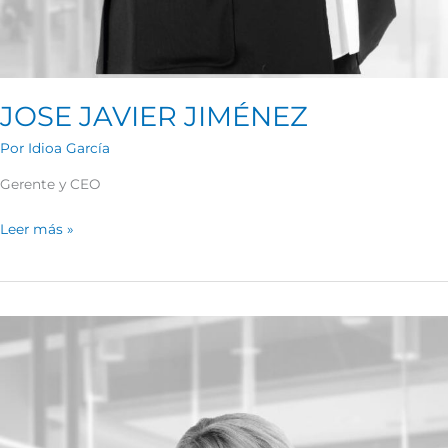
JOSE JAVIER JIMÉNEZ
Por
Idioa García
Gerente y CEO
Leer más »
Idoia
García