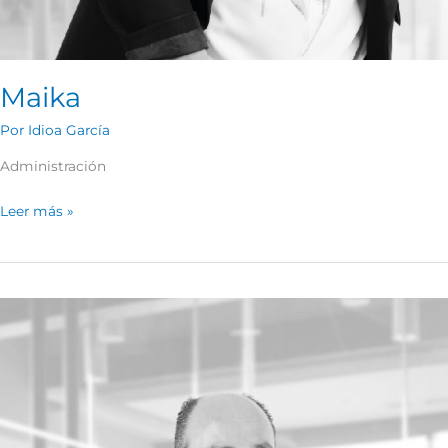
Maika
Por
Idioa García
Administración
Leer más »
JOSE
JAVIER
JIMÉNEZ