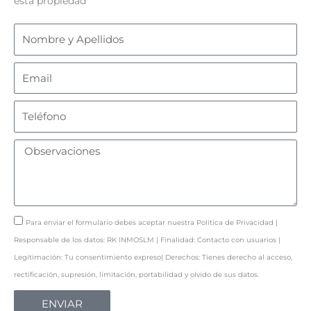
esta propiedad
Nombre
y
Apellidos
Email
Teléfono
Observaciones
Política
Para enviar el formulario debes aceptar nuestra Política de Privacidad |
de
Responsable de los datos: RK INMOSLM | Finalidad: Contacto con usuarios |
Privacidad
Legitimación: Tu consentimiento expreso| Derechos: Tienes derecho al acceso,
rectificación, supresión, limitación, portabilidad y olvido de sus datos.
ENVIAR