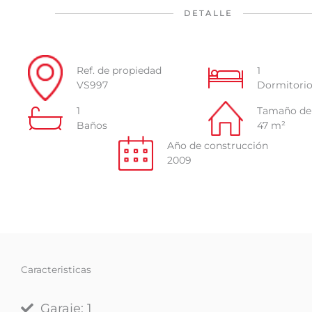
DETALLE
Ref. de propiedad
1
VS997
Dormitori
1
Tamaño de
Baños
47 m²
Año de construcción
2009
Caracteristicas
Garaje: 1