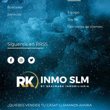
Buscador
Equipo
Servicios
Soy RK
Opiniones de clientes
Síguenos en RRSS
F
I
T
a
n
w
c
s
i
e
t
t
b
a
t
o
g
e
o
r
r
k
a
-
m
f
¿QUIERES VENDER TU CASA? LLÁMANOS AHORA