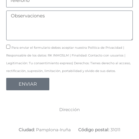
Observaciones
Política
Para enviar el formulario debes aceptar nuestra Política de Privacidad |
de
Responsable de los datos: RK INMOSLM | Finalidad: Contacto con usuarios |
Privacidad
Legitimación: Tu consentimiento expreso| Derechos: Tienes derecho al acceso,
rectificación, supresión, limitación, portabilidad y olvido de sus datos.
ENVIAR
Dirección
Ciudad:
Pamplona-Iruña
Código postal:
31011