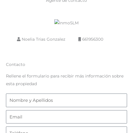
Agente de contacto
Noelia Trias Gonzalez
661956300
Contacto
Rellene el formulario para recibir más información sobre
esta propiedad
Nombre
y
Apellidos
Email
Teléfono