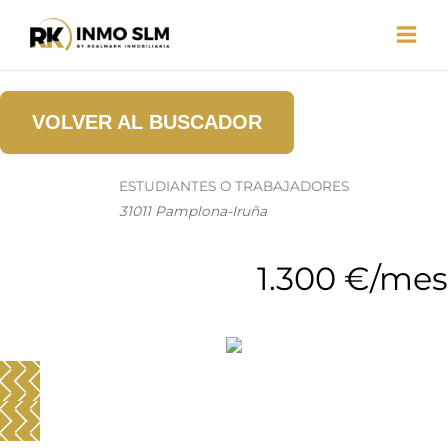
Ir
al
contenido
VOLVER AL BUSCADOR
ESTUDIANTES O TRABAJADORES
31011 Pamplona-Iruña
1.300 €/mes