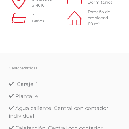
Dormitorios
SM616
Tamaño de
2
propiedad
Baños
110 m²
Caracteristicas
Garaje: 1
Planta
: 4
Agua caliente
: Central con contador
individual
Calefacción
: Central con contador