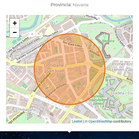
Provincia:
Navarra
+
−
Leaflet
| ©
OpenStreetMap
contributors