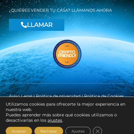
¿QUIERES VENDER TU CASA? LLÁMANOS AHORA
LLAMAR
Aviso Legal
|
Política de privacidad
|
Política de Cookies
Utilizamos cookies para ofrecerte la mejor experiencia en
nuestra web.
Puedes aprender más sobre qué cookies utilizamos o
Copyright ©
RK INMOSLM
desactivarlas en los
ajustes
.
Cerrar el banner
Aceptar
Rechazar
Ajustes