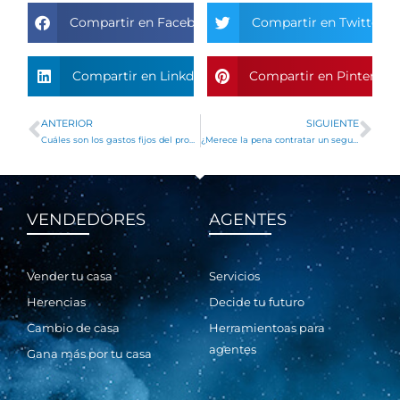
Compartir en Facebook
Compartir en Twitter
Compartir en Linkdin
Compartir en Pinterest
ANTERIOR
SIGUIENTE
Ant
Si
Cuáles son los gastos fijos del propietario de una vivienda
¿Merece la pena contratar un seguro de hogar?
VENDEDORES
AGENTES
Vender tu casa
Servicios
Herencias
Decide tu futuro
Cambio de casa
Herramientoas para
agentes
Gana más por tu casa